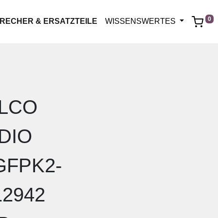
0
RECHER & ERSATZTEILE
WISSENSWERTES
LCO
DIO
GFPK2-
12942