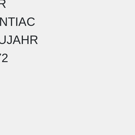
R
NTIAC
UJAHR
72