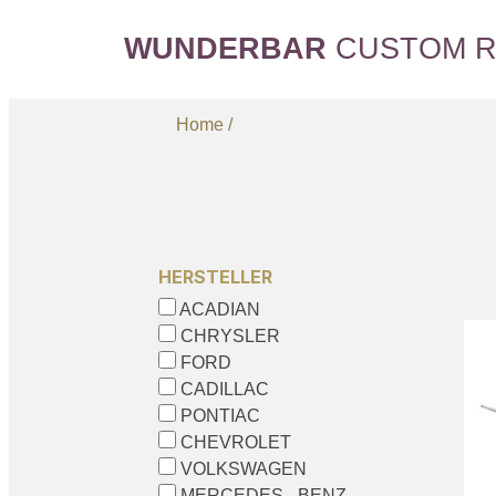
WUNDERBAR
CUSTOM R
Home /
HERSTELLER
ACADIAN
CHRYSLER
FORD
CADILLAC
PONTIAC
CHEVROLET
VOLKSWAGEN
MERCEDES - BENZ