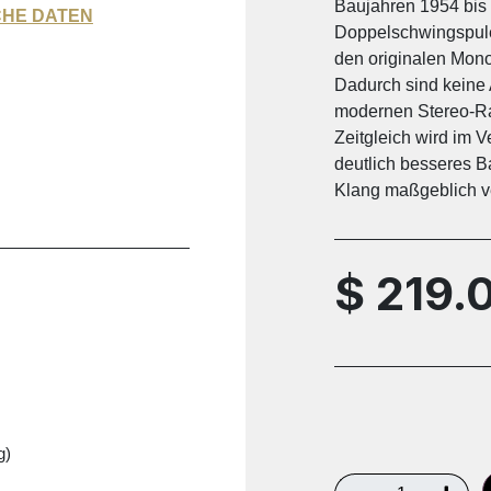
Baujahren 1954 bis 
CHE DATEN
Doppelschwingspule 
den originalen Mono
Dadurch sind keine 
modernen Stereo-Rad
Zeitgleich wird im 
deutlich besseres B
Klang maßgeblich v
$
219.
g)