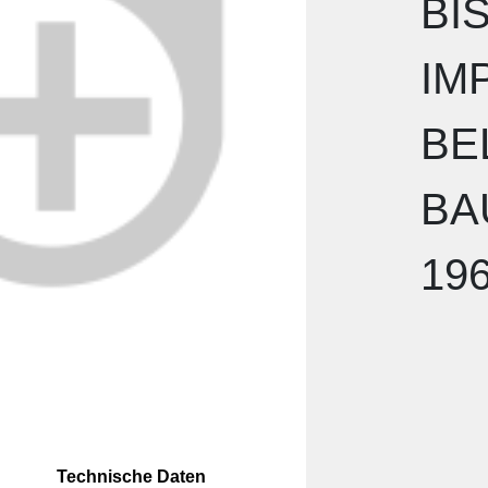
BI
IM
BE
BA
19
Technische Daten