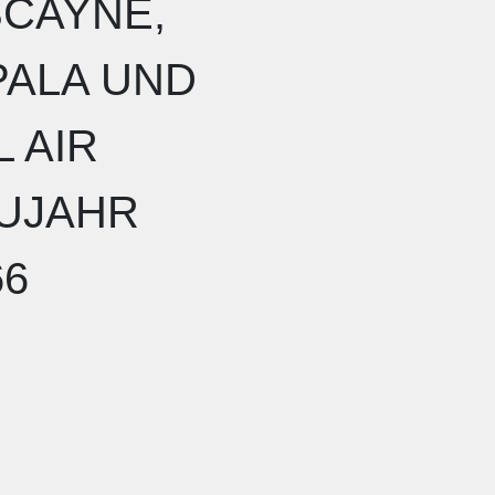
SCAYNE,
PALA UND
L AIR
UJAHR
66