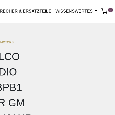
0
RECHER & ERSATZTEILE
WISSENSWERTES
 MOTORS
LCO
DIO
BPB1
R GM