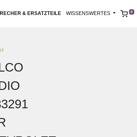
0
RECHER & ERSATZTEILE
WISSENSWERTES
ET
LCO
DIO
33291
R