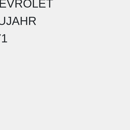
EVROLET
UJAHR
71