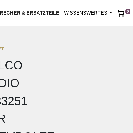
0
RECHER & ERSATZTEILE
WISSENSWERTES
ET
LCO
DIO
33251
R