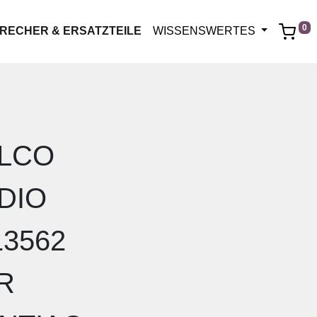
0
RECHER & ERSATZTEILE
WISSENSWERTES
LCO
DIO
13562
R