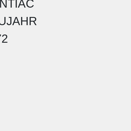
NTIAC
UJAHR
72