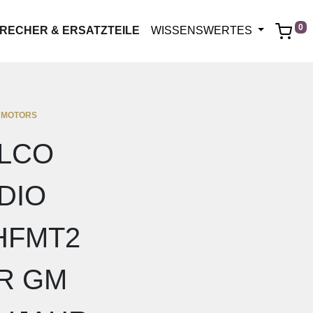
0
RECHER & ERSATZTEILE
WISSENSWERTES
 MOTORS
LCO
DIO
HFMT2
R GM