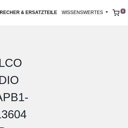
0
RECHER & ERSATZTEILE
WISSENSWERTES
LCO
DIO
APB1-
13604