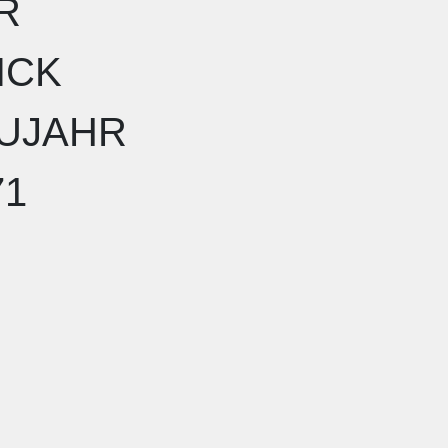
R
ICK
UJAHR
71